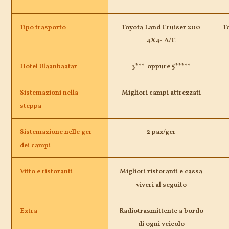
Tipo trasporto
Toyota Land Cruiser 200
T
4X4- A/C
Hotel Ulaanbaatar
3*** oppure 5*****
Sistemazioni nella
Migliori campi attrezzati
steppa
Sistemazione nelle ger
2 pax/ger
dei campi
Vitto e ristoranti
Migliori ristoranti e cassa
viveri al seguito
Extra
Radiotrasmittente a bordo
di ogni veicolo