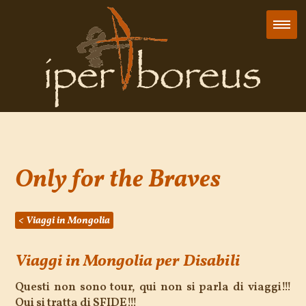
Only for the Braves
< Viaggi in Mongolia
Viaggi in Mongolia per Disabili
Questi non sono tour, qui non si parla di viaggi!!!
Qui si tratta di SFIDE!!!