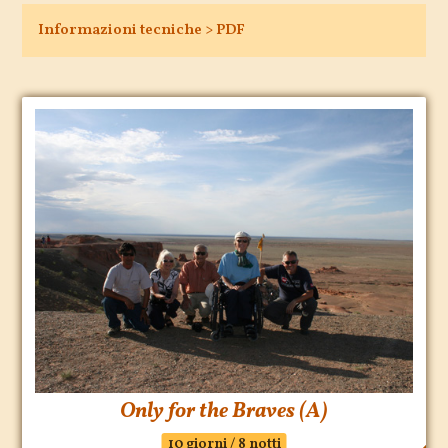
Informazioni tecniche > PDF
Only for the Braves (A)
10 giorni / 8 notti