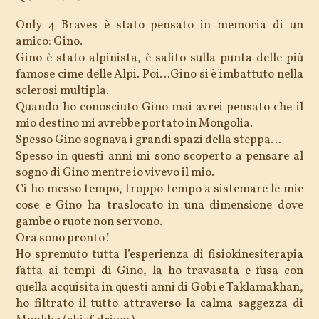
Only 4 Braves è stato pensato in memoria di un
amico: Gino.
Gino è stato alpinista, è salito sulla punta delle più
famose cime delle Alpi. Poi…Gino si è imbattuto nella
sclerosi multipla.
Quando ho conosciuto Gino mai avrei pensato che il
mio destino mi avrebbe portato in Mongolia.
Spesso Gino sognava i grandi spazi della steppa…
Spesso in questi anni mi sono scoperto a pensare al
sogno di Gino mentre io vivevo il mio.
Ci ho messo tempo, troppo tempo a sistemare le mie
cose e Gino ha traslocato in una dimensione dove
gambe o ruote non servono.
Ora sono pronto!
Ho spremuto tutta l’esperienza di fisiokinesiterapia
fatta ai tempi di Gino, la ho travasata e fusa con
quella acquisita in questi anni di Gobi e Taklamakhan,
ho filtrato il tutto attraverso la calma saggezza di